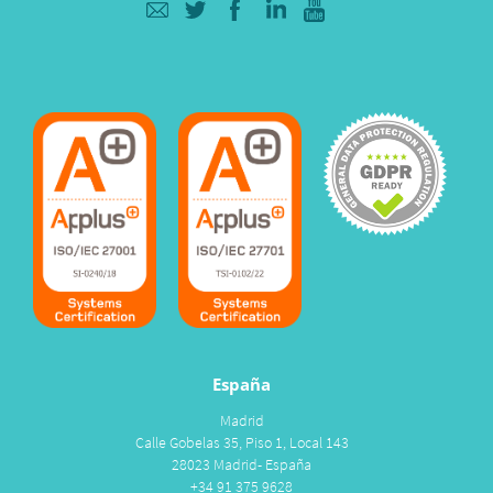
España
Madrid
Calle Gobelas 35, Piso 1, Local 143
28023 Madrid- España
+34 91 375 9628