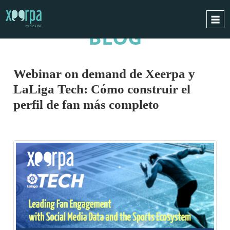
BLOG
INICIO
¿CÓMO FUNCIONA?
Webinar on demand de Xeerpa y
INTEGRACIONES
LaLiga Tech: Cómo construir el
CASOS DE ÉXITO
perfil de fan más completo
RGPD
BLOG
CONTACTO
PIDE UNA DEMO
ESPAÑOL
ENGLISH