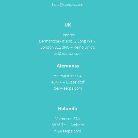
hola@xeerpa.com
UK
Londres
Bermondsey Island, 2 Long Walk,
London SE1 3NQ – Reino Unido
uk@xeerpa.com
Alemania
Helmutstrasse 4
40474 – Düsseldorf
de@xeerpa.com
Holanda
Vlamoven 37a
6826 TM – Arnhem
nl@xeerpa.com