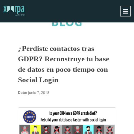
BLOG
INICIO
¿CÓMO FUNCIONA?
¿Perdiste contactos tras
INTEGRACIONES
GDPR? Reconstruye tu base
CASOS DE ÉXITO
de datos en poco tiempo con
RGPD
Social Login
BLOG
CONTACTO
Date:
junio 7, 2018
PIDE UNA DEMO
ESPAÑOL
ENGLISH