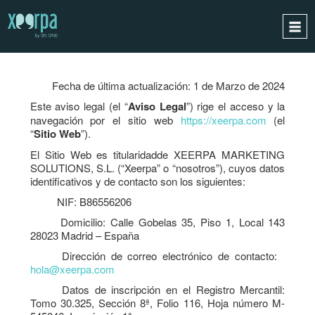
AVISO
LEGAL
INICIO
Fecha de última actualización: 1 de Marzo de 2024
¿CÓMO FUNCIONA?
Este aviso legal (el “
Aviso Legal
”) rige el acceso y la
INTEGRACIONES
navegación por el sitio web
https://xeerpa.com
(el
“
Sitio Web
”).
CASOS DE ÉXITO
El Sitio Web es titularidadde XEERPA MARKETING
RGPD
SOLUTIONS, S.L. (“Xeerpa” o “nosotros”), cuyos datos
identificativos y de contacto son los siguientes:
BLOG
NIF: B86556206
CONTACTO
Domicilio: Calle Gobelas 35, Piso 1, Local 143
28023 Madrid – España
PIDE UNA DEMO
Dirección de correo electrónico de contacto:
ESPAÑOL
hola@xeerpa.com
ENGLISH
Datos de inscripción en el Registro Mercantil:
Tomo 30.325, Sección 8ª, Folio 116, Hoja número M-