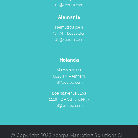
uk@xeerpa.com
Alemania
Helmutstrasse 4
40474 – Düsseldorf
de@xeerpa.com
Holanda
Vlamoven 37a
6826 TM – Arnhem
nl@xeerpa.com
Boeingavenue 215a
1119 PD – Schiphol-Rijk
nl@xeerpa.com
© Copyright 2023 Xeerpa Marketing Solutions SL