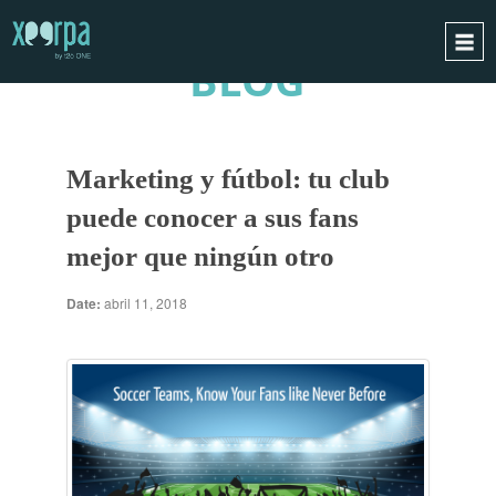
BLOG
INICIO
¿CÓMO FUNCIONA?
Marketing y fútbol: tu club
INTEGRACIONES
puede conocer a sus fans
CASOS DE ÉXITO
mejor que ningún otro
RGPD
BLOG
Date:
abril 11, 2018
CONTACTO
PIDE UNA DEMO
ESPAÑOL
ENGLISH