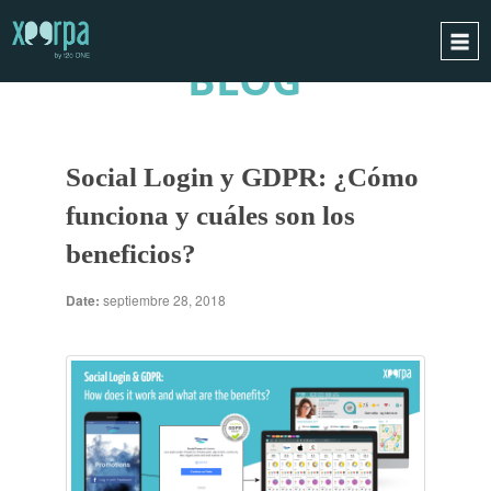
BLOG
INICIO
¿CÓMO FUNCIONA?
Social Login y GDPR: ¿Cómo
INTEGRACIONES
funciona y cuáles son los
CASOS DE ÉXITO
beneficios?
RGPD
BLOG
Date:
septiembre 28, 2018
CONTACTO
PIDE UNA DEMO
ESPAÑOL
ENGLISH