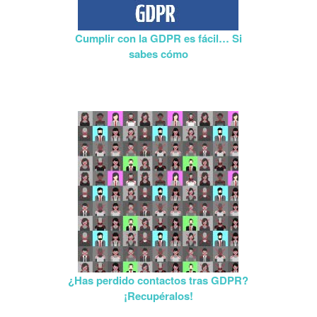
Cumplir con la GDPR es fácil… Si
sabes cómo
¿Has perdido contactos tras GDPR?
¡Recupéralos!