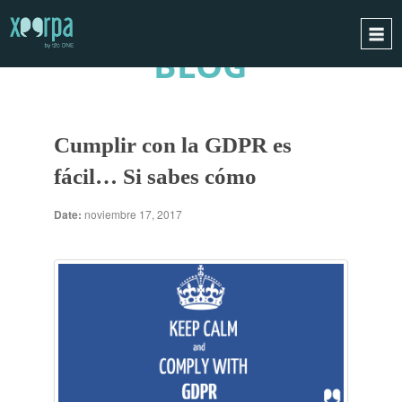
BLOG
INICIO
¿CÓMO FUNCIONA?
Cumplir con la GDPR es
INTEGRACIONES
fácil… Si sabes cómo
CASOS DE ÉXITO
RGPD
Date:
noviembre 17, 2017
BLOG
CONTACTO
PIDE UNA DEMO
ESPAÑOL
ENGLISH