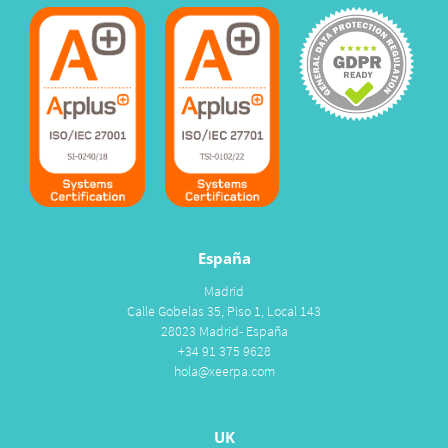
España
Madrid
Calle Gobelas 35, Piso 1, Local 143
28023 Madrid- España
+34 91 375 9628
hola@xeerpa.com
UK