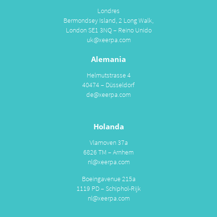
Londres
Bermondsey Island, 2 Long Walk,
London SE1 3NQ – Reino Unido
uk@xeerpa.com
Alemania
Helmutstrasse 4
40474 – Düsseldorf
de@xeerpa.com
Holanda
Vlamoven 37a
6826 TM – Arnhem
nl@xeerpa.com
Boeingavenue 215a
1119 PD – Schiphol-Rijk
nl@xeerpa.com