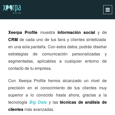
XEERPA
PROFILE
INICIO
Xeerpa Profile
muestra
información social
y de
¿CÓMO FUNCIONA?
CRM
de cada uno de tus fans y clientes sintetizada
INTEGRACIONES
en una sola pantalla. Con estos datos, podrás diseñar
CASOS DE ÉXITO
estrategias de comunicación personalizadas y
RGPD
segmentadas, aplicables a cualquier entorno de
contacto de tu empresa.
BLOG
CONTACTO
Con Xeerpa Profile hemos alcanzado un nivel de
PIDE UNA DEMO
precisión en el conocimiento de tus clientes muy
superior a lo conocido hasta ahora, gracias a la
ESPAÑOL
tecnología
Big Data
y las
técnicas de análisis de
ENGLISH
clientes
más avanzadas.