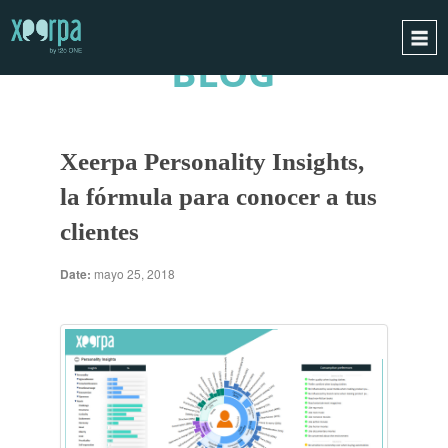
BLOG
INICIO
¿CÓMO FUNCIONA?
Xeerpa Personality Insights,
INTEGRACIONES
la fórmula para conocer a tus
CASOS DE ÉXITO
clientes
RGPD
BLOG
Date:
mayo 25, 2018
CONTACTO
PIDE UNA DEMO
ESPAÑOL
ENGLISH