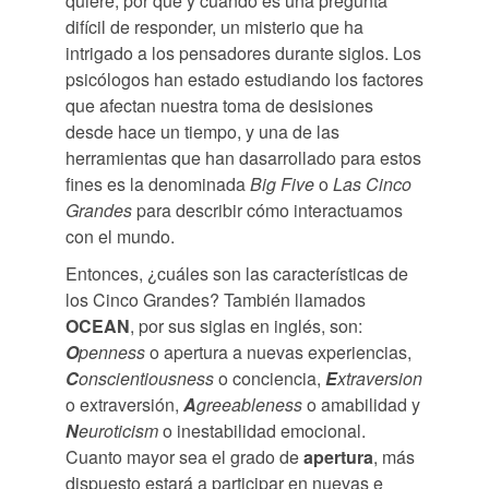
quiere, por qué y cuándo es una pregunta
difícil de responder, un misterio que ha
intrigado a los pensadores durante siglos. Los
psicólogos han estado estudiando los factores
que afectan nuestra toma de desisiones
desde hace un tiempo, y una de las
herramientas que han dasarrollado para estos
fines es la denominada
Big Five
o
Las Cinco
Grandes
para describir cómo interactuamos
con el mundo.
Entonces, ¿cuáles son las características de
los Cinco Grandes? También llamados
OCEAN
, por sus siglas en inglés, son:
O
penness
o apertura a nuevas experiencias,
C
onscientiousness
o conciencia,
E
xtraversion
o extraversión,
A
greeableness
o amabilidad y
N
euroticism
o inestabilidad emocional.
Cuanto mayor sea el grado de
apertura
, más
dispuesto estará a participar en nuevas e