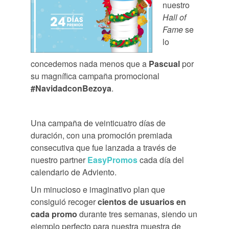
nuestro
Hall of
Fame
se
lo
concedemos nada menos que a
Pascual
por
su magnífica campaña promocional
#NavidadconBezoya
.
Una campaña de veinticuatro días de
duración, con una promoción premiada
consecutiva que fue lanzada a través de
nuestro partner
EasyPromos
cada día del
calendario de Adviento.
Un minucioso e imaginativo plan que
consiguió recoger
cientos de usuarios en
cada promo
durante tres semanas, siendo un
ejemplo perfecto para nuestra muestra de