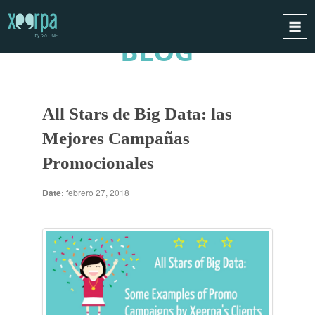
BLOG
INICIO
¿CÓMO FUNCIONA?
All Stars de Big Data: las
INTEGRACIONES
Mejores Campañas
CASOS DE ÉXITO
Promocionales
RGPD
BLOG
Date:
febrero 27, 2018
CONTACTO
PIDE UNA DEMO
ESPAÑOL
ENGLISH