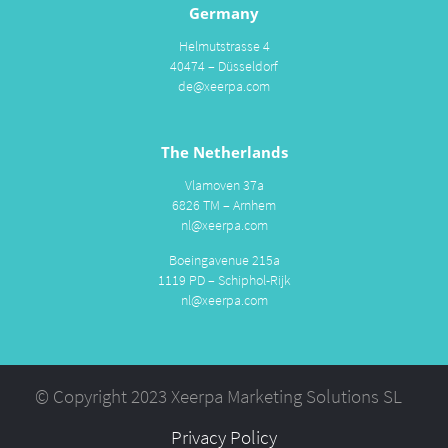
Germany
Helmutstrasse 4
40474 – Düsseldorf
de@xeerpa.com
The Netherlands
Vlamoven 37a
6826 TM – Arnhem
nl@xeerpa.com
Boeingavenue 215a
1119 PD – Schiphol-Rijk
nl@xeerpa.com
© Copyright 2023 Xeerpa Marketing Solutions SL
Privacy Policy