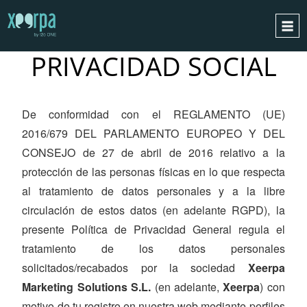
POLÍTICA
DE
PRIVACIDAD SOCIAL
HOME
HOW DOES IT WORK?
INTEGRATIONS
De conformidad con el REGLAMENTO (UE)
2016/679 DEL PARLAMENTO EUROPEO Y DEL
SUCCESS CASES
CONSEJO de 27 de abril de 2016 relativo a la
GDPR
protección de las personas físicas en lo que respecta
BLOG
al tratamiento de datos personales y a la libre
CONTACT
circulación de estos datos (en adelante RGPD), la
presente Política de Privacidad General regula el
REQUEST A DEMO
tratamiento de los datos personales
ESPAÑOL
solicitados/recabados por la sociedad
Xeerpa
ENGLISH
Marketing Solutions S.L.
(en adelante,
Xeerpa
) con
motivo de tu registro en nuestra web mediante perfiles