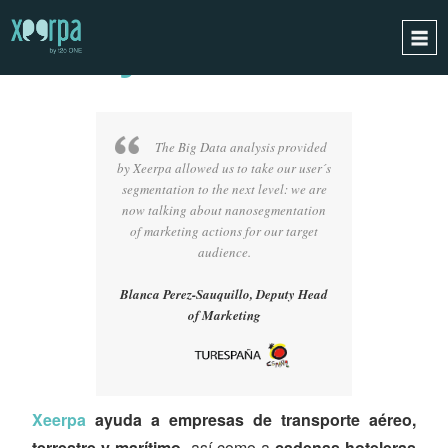
VIAJES
Y TURISMO
INICIO
¿CÓMO FUNCIONA?
The Big Data analysis provided
INTEGRACIONES
by Xeerpa allowed us to take our user´s
segmentation to the next level: we are
CASOS DE ÉXITO
now talking about nanosegmentation
of marketing actions for our target
RGPD
audience.
BLOG
Blanca Perez-Sauquillo, Deputy Head
CONTACTO
of Marketing
PIDE UNA DEMO
ESPAÑOL
ENGLISH
Xeerpa
ayuda a empresas de transporte aéreo,
terrestre y marítimo
, así como a
cadenas hoteleras