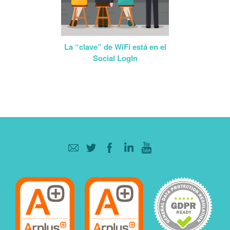
La “clave” de WiFi está en el
Social LogIn