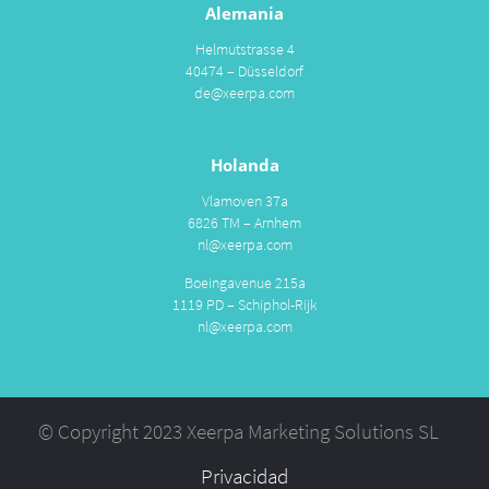
Alemania
Helmutstrasse 4
40474 – Düsseldorf
de@xeerpa.com
Holanda
Vlamoven 37a
6826 TM – Arnhem
nl@xeerpa.com
Boeingavenue 215a
1119 PD – Schiphol-Rijk
nl@xeerpa.com
© Copyright 2023 Xeerpa Marketing Solutions SL
Privacidad