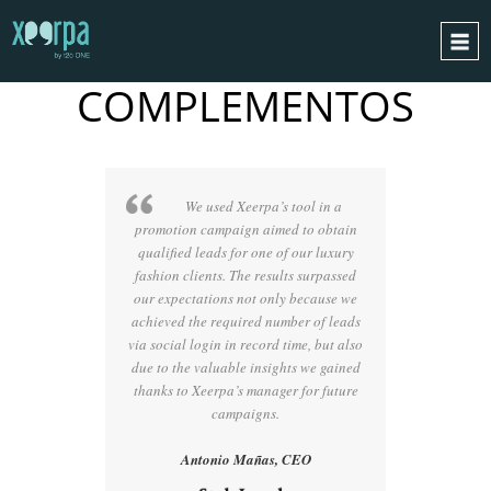
MODA
Y
COMPLEMENTOS
INICIO
¿CÓMO FUNCIONA?
INTEGRACIONES
We used Xeerpa’s tool in a
CASOS DE ÉXITO
promotion campaign aimed to obtain
qualified leads for one of our luxury
RGPD
fashion clients. The results surpassed
BLOG
our expectations not only because we
achieved the required number of leads
CONTACTO
via social login in record time, but also
due to the valuable insights we gained
PIDE UNA DEMO
thanks to Xeerpa’s manager for future
ESPAÑOL
campaigns.
ENGLISH
Antonio Mañas, CEO