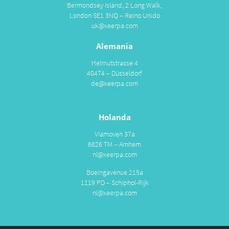
Bermondsey Island, 2 Long Walk,
London SE1 3NQ – Reino Unido
uk@xeerpa.com
Alemania
Helmutstrasse 4
40474 – Düsseldorf
de@xeerpa.com
Holanda
Vlamoven 37a
6826 TM – Arnhem
nl@xeerpa.com
Boeingavenue 215a
1119 PD – Schiphol-Rijk
nl@xeerpa.com