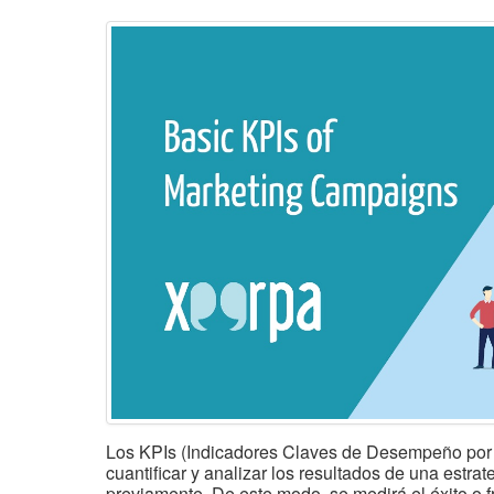
Los KPIs (Indicadores Claves de Desempeño por su
cuantificar y analizar los resultados de una estra
previamente. De este modo, se medirá el éxito o f