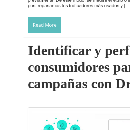
post repasamos los indicadores más usados y […
Read More
Identificar y perf
consumidores pa
campañas con D