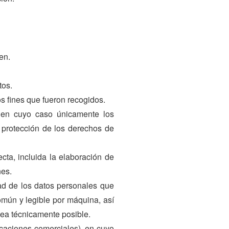
en.
tos.
os fines que fueron recogidos.
s, en cuyo caso únicamente los
a protección de los derechos de
cta, incluida la elaboración de
nes.
dad de los datos personales que
omún y legible por máquina, así
sea técnicamente posible.
icaciones comerciales), en cuyo