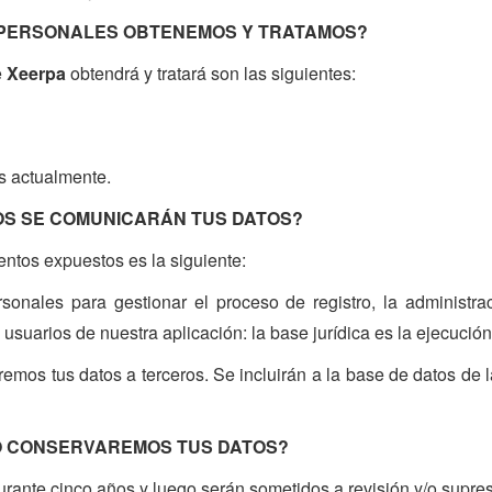
S PERSONALES OBTENEMOS Y TRATAMOS?
e
Xeerpa
obtendrá y tratará son las siguientes:
s actualmente.
IOS SE COMUNICARÁN TUS DATOS?
entos expuestos es la siguiente:
sonales para gestionar el proceso de registro, la administra
s usuarios de nuestra aplicación: la base jurídica es la ejecución
mos tus datos a terceros. Se incluirán a la base de datos de 
PO CONSERVAREMOS TUS DATOS?
rante cinco años y luego serán sometidos a revisión y/o supres