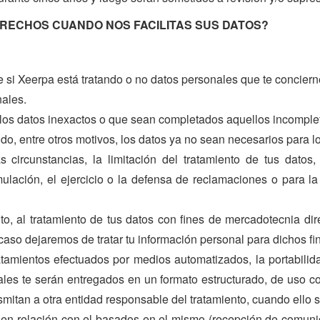
ERECHOS CUANDO NOS FACILITAS SUS DATOS?
e si Xeerpa está tratando o no datos personales que te conciern
nales.
 de los datos inexactos o que sean completados aquellos incomple
ndo, entre otros motivos, los datos ya no sean necesarios para l
as circunstancias, la limitación del tratamiento de tus dato
ulación, el ejercicio o la defensa de reclamaciones o para l
, al tratamiento de tus datos con fines de mercadotecnia dire
 caso dejaremos de tratar tu información personal para dichos fi
tratamientos efectuados por medios automatizados, la portabili
uales te serán entregados en un formato estructurado, de uso c
nsmitan a otra entidad responsable del tratamiento, cuando ello 
o en relación con el basados en el mismo (recepción de comun