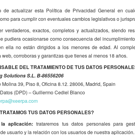
o de actualizar esta Política de Privacidad General en cu
como para cumplir con eventuales cambios legislativos o jurispr
er verdaderos, exactos, completos y actualizados, siendo r
, que pudiera ocasionarse como consecuencia del incumplimiento
n ella no están dirigidos a los menores de edad. Al comple
a web, corroboras y garantizas que tienes al menos 18 años.
ONSABLE DEL TRATAMIENTO DE TUS DATOS PERSONALE
g Solutions S.L. B-86556206
e Molina 39, Piso 8, Oficina 8.12. 28006, Madrid, Spain
 Datos (DPD) – Guillermo Cediel Blanco
erpa@xeerpa.com
D TRATAMOS TUS DATOS PERSONALES?
la aplicación:
trataremos tus datos personales para gesti
de usuario y la relación con los usuarios de nuestra aplicación.