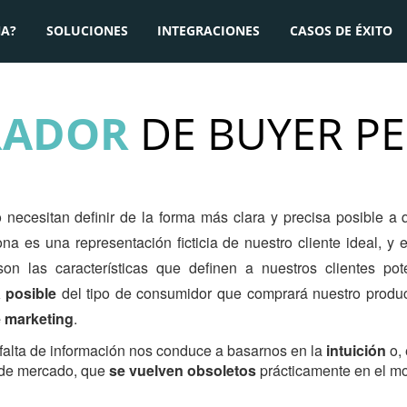
A?
SOLUCIONES
INTEGRACIONES
CASOS DE ÉXITO
RADOR
DE BUYER P
necesitan definir de la forma más clara y precisa posible a q
ona es una representación ficticia de nuestro cliente ideal, y 
on las características que definen a nuestros clientes pot
a posible
del tipo de consumidor que comprará nuestro produc
e marketing
.
falta de información nos conduce a basarnos en la
intuición
o,
 de mercado, que
se vuelven obsoletos
prácticamente en el m