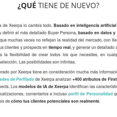
¿QUÉ
TIENE DE NUEVO?
a de Xeerpa lo cambia todo.
Basado en inteligencia artificial
 y definir el más detallado Buyer Persona,
basado en datos y
que muchas veces no reflejan la realidad del mercado, con Xe
tus clientes y prospects en
tiempo real
, y generar un detallado
s la flexibilidad de crear todos los que necesites, en cua
elección. Las posibilidades son infinitas.
erado por Xeerpa tiene en consideración mucha más informac
ades de Perfilado
de Xeerpa analizan
+400 atributos de Firs
spects. Los
modelos de IA de Xeerpa
identifican las característ
localizaciones, comentarios e incluso
perfil de Personalidad
qu
isis de
cómo tus clientes potenciales son realmente
.