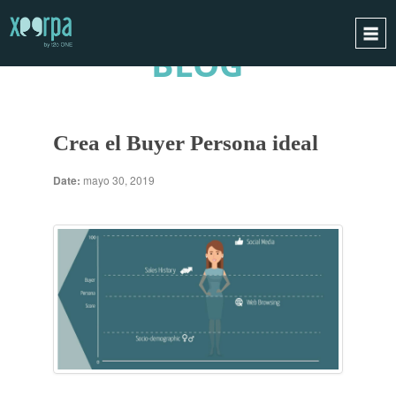
BLOG
INICIO
¿CÓMO FUNCIONA?
Crea el Buyer Persona ideal
INTEGRACIONES
CASOS DE ÉXITO
Date:
mayo 30, 2019
RGPD
BLOG
CONTACTO
PIDE UNA DEMO
ESPAÑOL
ENGLISH