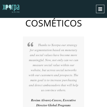
BELLEZA
Y
COSMÉTICOS
INICIO
¿CÓMO FUNCIONA?
INTEGRACIONES
Thanks to Xeerpa our strategy
CASOS DE ÉXITO
for segmentation based on monetary
and social values have become more
RGPD
meaningful. Now, not only can we can
BLOG
measure social value within our
website, but across social networks
CONTACTO
with our customers and prospects. The
main goal is to increase purchasing
PIDE UNA DEMO
and detect ambassadors that will help
ESPAÑOL
us convince others.
ENGLISH
Rosina Alvarez-Cascos, Executive
Director Global Programs