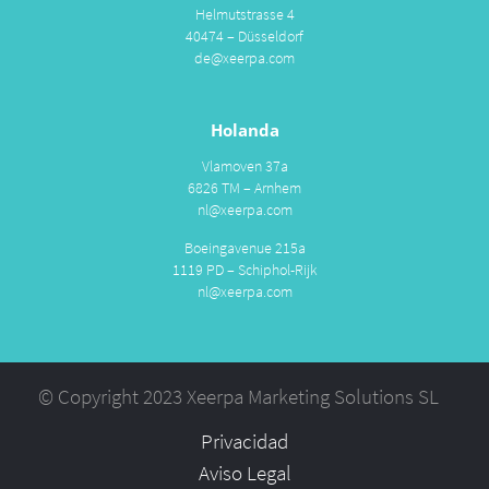
Helmutstrasse 4
40474 – Düsseldorf
de@xeerpa.com
Holanda
Vlamoven 37a
6826 TM – Arnhem
nl@xeerpa.com
Boeingavenue 215a
1119 PD – Schiphol-Rijk
nl@xeerpa.com
© Copyright 2023 Xeerpa Marketing Solutions SL
Privacidad
Aviso Legal