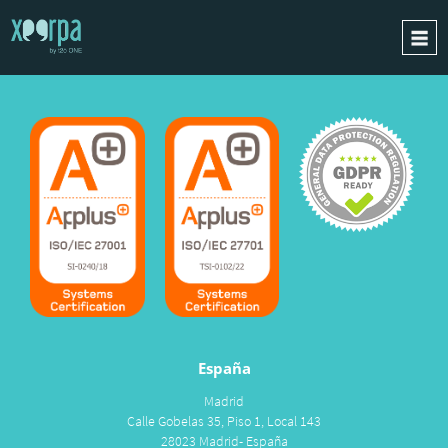
INICIO
¿CÓMO FUNCIONA?
INTEGRACIONES
CASOS DE ÉXITO
RGPD
BLOG
CONTACTO
PIDE UNA DEMO
España
ESPAÑOL
Madrid
ENGLISH
Calle Gobelas 35, Piso 1, Local 143
28023 Madrid- España