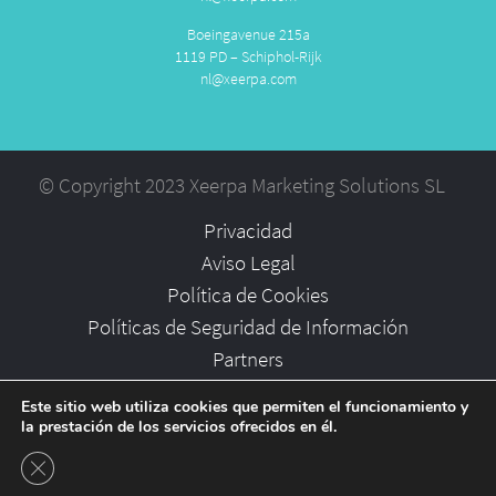
Boeingavenue 215a
1119 PD – Schiphol-Rijk
nl@xeerpa.com
© Copyright 2023 Xeerpa Marketing Solutions SL
Privacidad
Aviso Legal
Política de Cookies
Políticas de Seguridad de Información
Partners
Empleo
Este sitio web utiliza cookies que permiten el funcionamiento y
la prestación de los servicios ofrecidos en él.
Cerrar el banner de cookies RGPD
-->