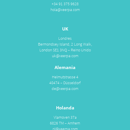
+34 91 375 9628
hola@xeerpa.com
UK
Londres
Bermondsey Island, 2 Long Walk,
London SE1 3NQ – Reino Unido
uk@xeerpa.com
Alemania
Helmutstrasse 4
40474 – Düsseldorf
de@xeerpa.com
Holanda
Vlamoven 37a
6826 TM – Arnhem
nl@xeerpa.com