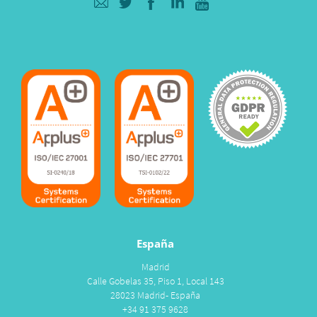
España
Madrid
Calle Gobelas 35, Piso 1, Local 143
28023 Madrid- España
+34 91 375 9628