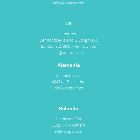
hola@xeerpa.com
UK
Londres
Bermondsey Island, 2 Long Walk,
London SE1 3NQ – Reino Unido
uk@xeerpa.com
Alemania
Helmutstrasse 4
40474 – Düsseldorf
de@xeerpa.com
Holanda
Vlamoven 37a
6826 TM – Arnhem
nl@xeerpa.com