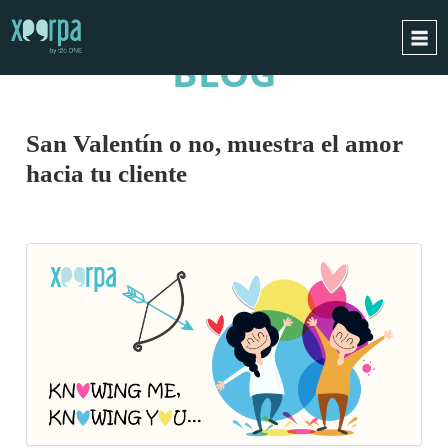
BLOG
INICIO
¿CÓMO FUNCIONA?
San Valentín o no, muestra el amor
INTEGRACIONES
hacia tu cliente
CASOS DE ÉXITO
RGPD
BLOG
CONTACTO
PIDE UNA DEMO
ESPAÑOL
ENGLISH