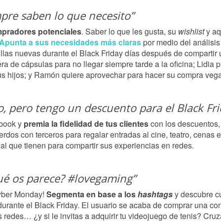
pre saben lo que necesito”
mpradores potenciales
. Saber lo que les gusta, su
wishlist
y aq
Apunta a sus necesidades más claras
por medio del análisi
illas nuevas durante el Black Friday días después de compartir u
era de cápsulas para no llegar siempre tarde a la oficina; Lidia
us hijos; y Ramón quiere aprovechar para hacer su compra veg
, pero tengo un descuento para el Black Fri
ebook y
premia la fidelidad de tus clientes
con los descuentos,
dos con terceros para regalar entradas al cine, teatro, cenas 
ial que tienen para compartir sus experiencias en redes.
qué os parece? #lovegaming”
Cyber Monday!
Segmenta en base a los
hashtags
y descubre cu
rante el Black Friday. El usuario se acaba de comprar una cons
edes… ¿y si le invitas a adquirir tu videojuego de tenis? Cruza