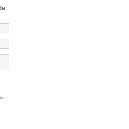
de
las