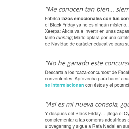
“Me conocen tan bien… siem
Fabrica
lazos emocionales con tus co
el Black Friday ya no es ningún misterio.
Xeerpa: Alicia va a invertir en unas zapat
tanto
running
; Mario optará por una cafet
de Navidad de carácter educativo para s
“No he ganado este concurso
Descarta a los “caza-concursos” de Fac
convenientes. Aprovecha para hacer acuer
se interrelacionan
con éstos y el potenc
“Así es mi nueva consola, ¿
Y después del Black Friday… ¡llega el 
complementar a las compras adquiridas du
#lovegaming y sigue a Rafa Nadal en sus r