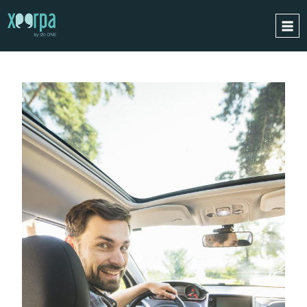
MOTOR
INICIO
¿CÓMO FUNCIONA?
INTEGRACIONES
CASOS DE ÉXITO
RGPD
BLOG
CONTACTO
PIDE UNA DEMO
ESPAÑOL
ENGLISH