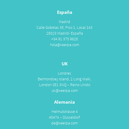
España
Madrid
Calle Gobelas 35, Piso 1, Local 143
28023 Madrid- España
+34 91 375 9628
hola@xeerpa.com
UK
Londres
Bermondsey Island, 2 Long Walk,
London SE1 3NQ – Reino Unido
uk@xeerpa.com
Alemania
Helmutstrasse 4
40474 – Düsseldorf
de@xeerpa.com