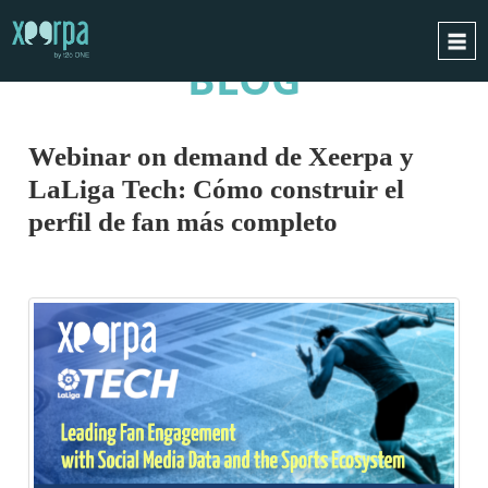
BLOG
INICIO
¿CÓMO FUNCIONA?
Webinar on demand de Xeerpa y
INTEGRACIONES
LaLiga Tech: Cómo construir el
CASOS DE ÉXITO
perfil de fan más completo
RGPD
BLOG
CONTACTO
PIDE UNA DEMO
ESPAÑOL
ENGLISH