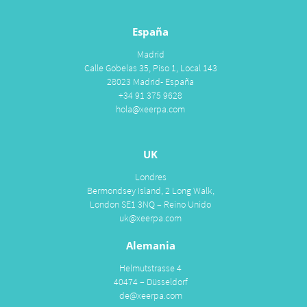
España
Madrid
Calle Gobelas 35, Piso 1, Local 143
28023 Madrid- España
+34 91 375 9628
hola@xeerpa.com
UK
Londres
Bermondsey Island, 2 Long Walk,
London SE1 3NQ – Reino Unido
uk@xeerpa.com
Alemania
Helmutstrasse 4
40474 – Düsseldorf
de@xeerpa.com