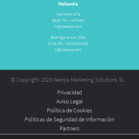
Holanda
Vlamoven 37a
6826 TM – Arnhem
nl@xeerpa.com
Boeingavenue 215a
1119 PD – Schiphol-Rijk
nl@xeerpa.com
© Copyright 2023 Xeerpa Marketing Solutions SL
Privacidad
Aviso Legal
Política de Cookies
Políticas de Seguridad de Información
Partners
Empleo