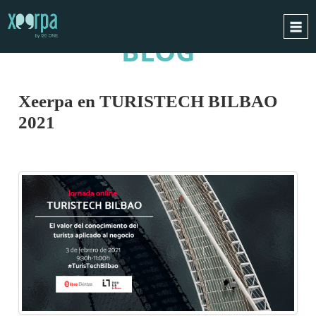
BLOG
INICIO
¿CÓMO FUNCIONA?
Xeerpa en TURISTECH BILBAO
INTEGRACIONES
2021
CASOS DE ÉXITO
RGPD
BLOG
CONTACTO
PIDE UNA DEMO
ESPAÑOL
ENGLISH