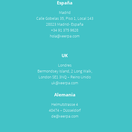
España
Madrid
Calle Gobelas 35, Piso 1, Local 143
28023 Madrid- España
+34 91 375 9628
hola@xeerpa.com
UK
Londres
Bermondsey Island, 2 Long Walk,
London SE1 3NQ – Reino Unido
uk@xeerpa.com
Alemania
Helmutstrasse 4
40474 – Düsseldorf
de@xeerpa.com