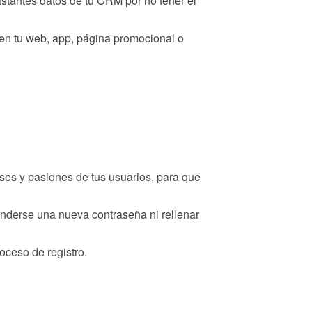
stantes datos de tu CRM por no tener el
 en tu web, app, página promocional o
eses y pasiones de tus usuarios, para que
enderse una nueva contraseña ni rellenar
oceso de registro.