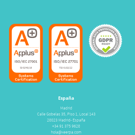
España
Madrid
Calle Gobelas 35, Piso 1, Local 143
28023 Madrid- España
+34 91 375 9628
hola@xeerpa.com