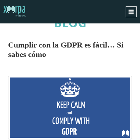
BLOG
INICIO
¿CÓMO FUNCIONA?
Cumplir con la GDPR es fácil… Si
INTEGRACIONES
sabes cómo
CASOS DE ÉXITO
RGPD
BLOG
CONTACTO
PIDE UNA DEMO
ESPAÑOL
ENGLISH