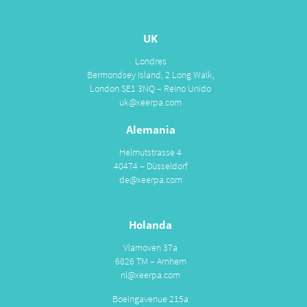
UK
Londres
Bermondsey Island, 2 Long Walk,
London SE1 3NQ – Reino Unido
uk@xeerpa.com
Alemania
Helmutstrasse 4
40474 – Düsseldorf
de@xeerpa.com
Holanda
Vlamoven 37a
6826 TM – Arnhem
nl@xeerpa.com
Boeingavenue 215a