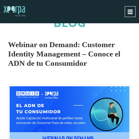
BLOG
INICIO
¿CÓMO FUNCIONA?
Webinar on Demand: Customer
INTEGRACIONES
Identity Management – Conoce el
CASOS DE ÉXITO
ADN de tu Consumidor
RGPD
BLOG
CONTACTO
PIDE UNA DEMO
ESPAÑOL
ENGLISH