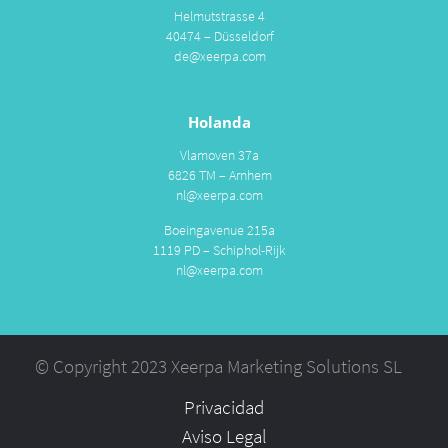
Helmutstrasse 4
40474 – Düsseldorf
de@xeerpa.com
Holanda
Vlamoven 37a
6826 TM – Arnhem
nl@xeerpa.com
Boeingavenue 215a
1119 PD – Schiphol-Rijk
nl@xeerpa.com
© Copyright 2023 Xeerpa Marketing Solutions SL
Privacidad
Aviso Legal