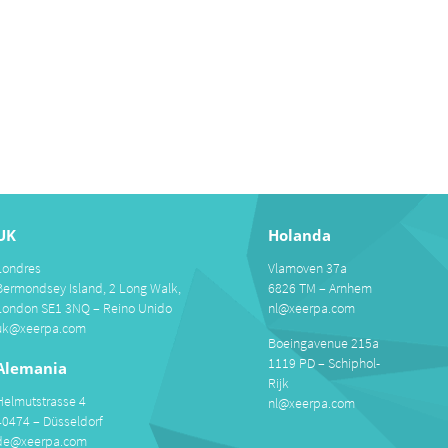
UK
Holanda
Londres
Vlamoven 37a
Bermondsey Island, 2 Long Walk,
6826 TM – Arnhem
London SE1 3NQ – Reino Unido
nl@xeerpa.com
uk@xeerpa.com
Boeingavenue 215a
1119 PD – Schiphol-
Alemania
Rijk
Helmutstrasse 4
nl@xeerpa.com
40474 – Düsseldorf
de@xeerpa.com