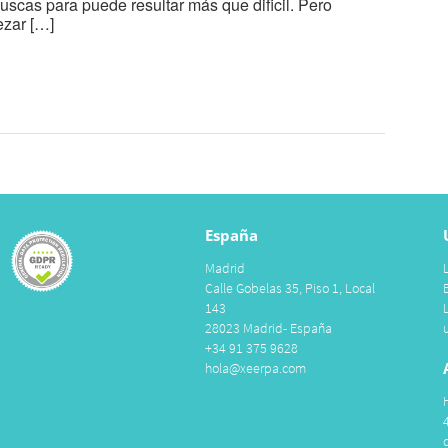
buscas para puede resultar más que dificil. Pero
ezar […]
España
Madrid
Calle Gobelas 35, Piso 1, Local
143
28023 Madrid- España
+34 91 375 9628
hola@xeerpa.com