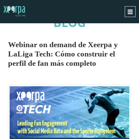
BLOG
INICIO
¿CÓMO FUNCIONA?
Webinar on demand de Xeerpa y
INTEGRACIONES
LaLiga Tech: Cómo construir el
CASOS DE ÉXITO
perfil de fan más completo
RGPD
BLOG
CONTACTO
PIDE UNA DEMO
ESPAÑOL
ENGLISH