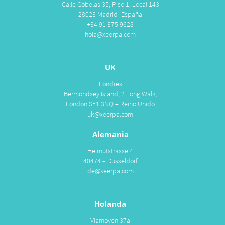
Calle Gobelas 35, Piso 1, Local 143
28023 Madrid- España
+34 91 375 9628
hola@xeerpa.com
UK
Londres
Bermondsey Island, 2 Long Walk,
London SE1 3NQ – Reino Unido
uk@xeerpa.com
Alemania
Helmutstrasse 4
40474 – Düsseldorf
de@xeerpa.com
Holanda
Vlamoven 37a