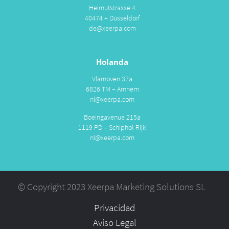
Helmutstrasse 4
40474 – Düsseldorf
de@xeerpa.com
Holanda
Vlamoven 37a
6826 TM – Arnhem
nl@xeerpa.com
Boeingavenue 215a
1119 PD – Schiphol-Rijk
nl@xeerpa.com
© Copyright 2023 Xeerpa Marketing Solutions SL
Privacidad
Aviso Legal