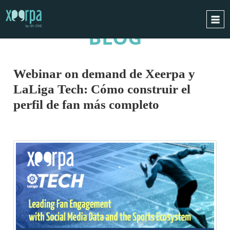
BLOG
INICIO
¿CÓMO FUNCIONA?
Webinar on demand de Xeerpa y
INTEGRACIONES
LaLiga Tech: Cómo construir el
CASOS DE ÉXITO
perfil de fan más completo
RGPD
BLOG
CONTACTO
PIDE UNA DEMO
ESPAÑOL
ENGLISH