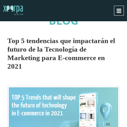
BLOG
INICIO
¿CÓMO FUNCIONA?
Top 5 tendencias que impactarán el
INTEGRACIONES
futuro de la Tecnología de
CASOS DE ÉXITO
Marketing para E-commerce en
2021
RGPD
BLOG
CONTACTO
PIDE UNA DEMO
ESPAÑOL
ENGLISH