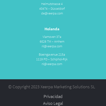
Helmutstrasse 4
40474 – Düsseldorf
de@xeerpa.com
Holanda
Vlamoven 37a
6826 TM – Arnhem
nl@xeerpa.com
Boeingavenue 215a
1119 PD – Schiphol-Rijk
nl@xeerpa.com
© Copyright 2023 Xeerpa Marketing Solutions SL
Privacidad
Aviso Legal