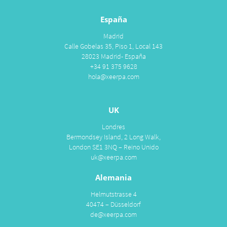
España
Madrid
Calle Gobelas 35, Piso 1, Local 143
28023 Madrid- España
+34 91 375 9628
hola@xeerpa.com
UK
Londres
Bermondsey Island, 2 Long Walk,
London SE1 3NQ – Reino Unido
uk@xeerpa.com
Alemania
Helmutstrasse 4
40474 – Düsseldorf
de@xeerpa.com