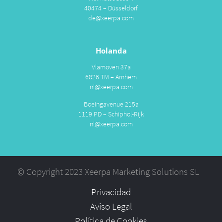
40474 – Düsseldorf
de@xeerpa.com
Holanda
Vlamoven 37a
6826 TM – Arnhem
nl@xeerpa.com
Boeingavenue 215a
1119 PD – Schiphol-Rijk
nl@xeerpa.com
© Copyright 2023 Xeerpa Marketing Solutions SL
Privacidad
Aviso Legal
Política de Cookies