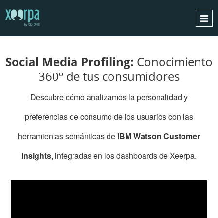
VEA
EL WEBINAR
INICIO
Social Media Profiling:
Conocimiento
¿CÓMO FUNCIONA?
360º de tus consumidores
INTEGRACIONES
Descubre cómo analizamos la personalidad y
CASOS DE ÉXITO
RGPD
preferencias de consumo de los usuarios con las
BLOG
herramientas semánticas de
IBM Watson Customer
CONTACTO
Insights
, integradas en los dashboards de Xeerpa.
PIDE UNA DEMO
ESPAÑOL
ENGLISH