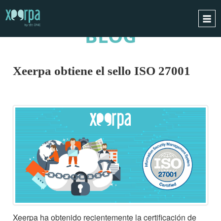
BLOG
INICIO
¿CÓMO FUNCIONA?
Xeerpa obtiene el sello ISO 27001
INTEGRACIONES
CASOS DE ÉXITO
RGPD
BLOG
CONTACTO
PIDE UNA DEMO
ESPAÑOL
ENGLISH
Xeerpa ha obtenido recientemente la certificación de