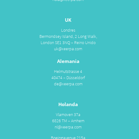
UK
Londres
Bermondsey Island, 2 Long Walk,
London SE1 3NQ – Reino Unido
uk@xeerpa.com
Alemania
Helmutstrasse 4
40474 – Düsseldorf
de@xeerpa.com
Holanda
Vlamoven 37a
6826 TM – Arnhem
nl@xeerpa.com
Boeingavenue 215a