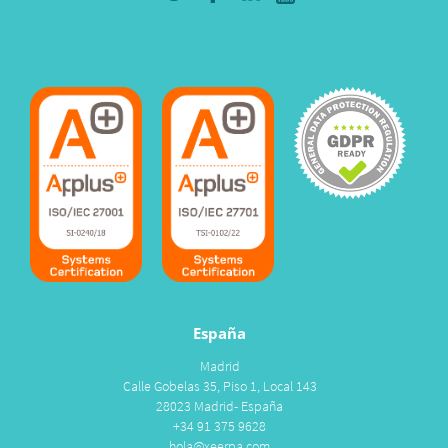
España
Madrid
Calle Gobelas 35, Piso 1, Local 143
28023 Madrid- España
+34 91 375 9628
hola@xeerpa.com