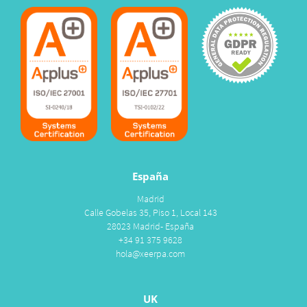
España
Madrid
Calle Gobelas 35, Piso 1, Local 143
28023 Madrid- España
+34 91 375 9628
hola@xeerpa.com
UK