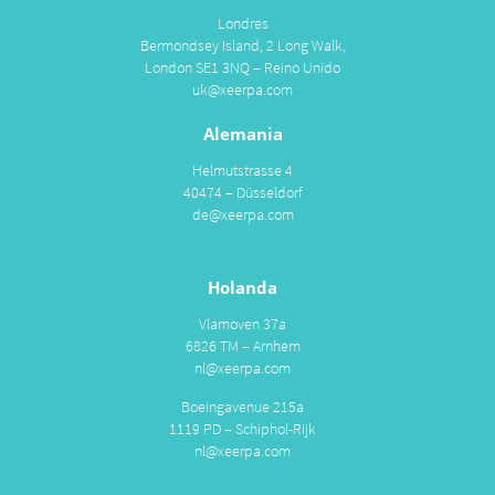
Londres
Bermondsey Island, 2 Long Walk,
London SE1 3NQ – Reino Unido
uk@xeerpa.com
Alemania
Helmutstrasse 4
40474 – Düsseldorf
de@xeerpa.com
Holanda
Vlamoven 37a
6826 TM – Arnhem
nl@xeerpa.com
Boeingavenue 215a
1119 PD – Schiphol-Rijk
nl@xeerpa.com