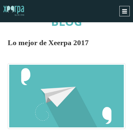
BLOG
INICIO
¿CÓMO FUNCIONA?
Lo mejor de Xeerpa 2017
INTEGRACIONES
CASOS DE ÉXITO
RGPD
BLOG
CONTACTO
PIDE UNA DEMO
ESPAÑOL
ENGLISH