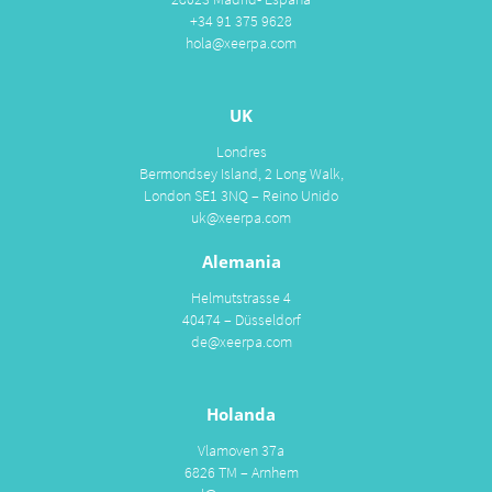
+34 91 375 9628
hola@xeerpa.com
UK
Londres
Bermondsey Island, 2 Long Walk,
London SE1 3NQ – Reino Unido
uk@xeerpa.com
Alemania
Helmutstrasse 4
40474 – Düsseldorf
de@xeerpa.com
Holanda
Vlamoven 37a
6826 TM – Arnhem