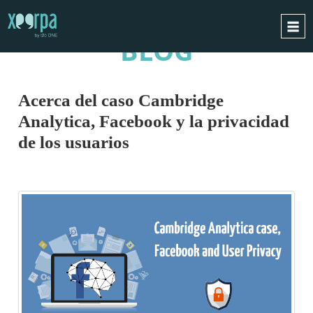
BLOG
INICIO
¿CÓMO FUNCIONA?
Acerca del caso Cambridge
INTEGRACIONES
Analytica, Facebook y la privacidad
CASOS DE ÉXITO
de los usuarios
RGPD
BLOG
CONTACTO
PIDE UNA DEMO
ESPAÑOL
ENGLISH