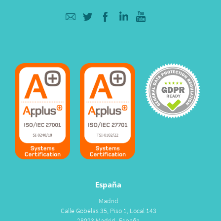
España
Madrid
Calle Gobelas 35, Piso 1, Local 143
28023 Madrid- España