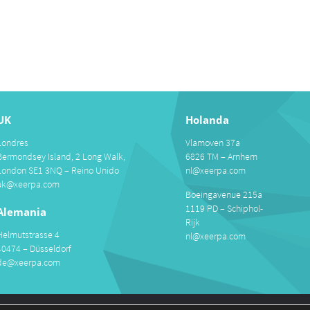
UK
Holanda
Londres
Vlamoven 37a
Bermondsey Island, 2 Long Walk,
6826 TM – Arnhem
London SE1 3NQ – Reino Unido
nl@xeerpa.com
uk@xeerpa.com
Boeingavenue 215a
1119 PD – Schiphol-
Alemania
Rijk
Helmutstrasse 4
nl@xeerpa.com
40474 – Düsseldorf
de@xeerpa.com