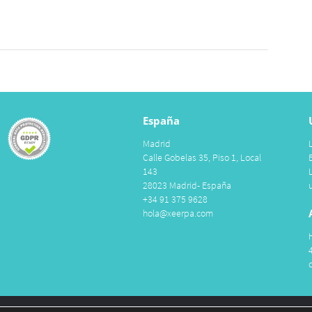
España
Madrid
Calle Gobelas 35, Piso 1, Local
143
28023 Madrid- España
+34 91 375 9628
hola@xeerpa.com