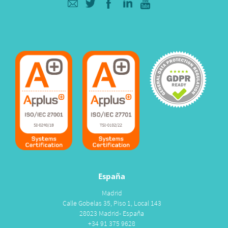
España
Madrid
Calle Gobelas 35, Piso 1, Local 143
28023 Madrid- España
+34 91 375 9628