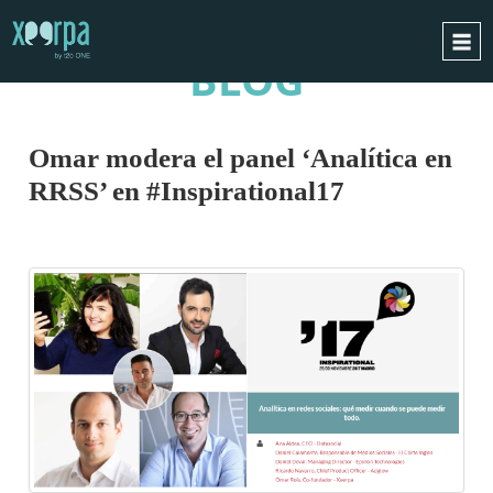
BLOG
INICIO
¿CÓMO FUNCIONA?
Omar modera el panel ‘Analítica en
INTEGRACIONES
RRSS’ en #Inspirational17
CASOS DE ÉXITO
RGPD
BLOG
CONTACTO
PIDE UNA DEMO
ESPAÑOL
ENGLISH