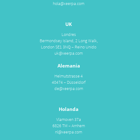
hola@xeerpa.com
UK
Londres
Bermondsey Island, 2 Long Walk,
London SE1 3NQ – Reino Unido
uk@xeerpa.com
Alemania
Helmutstrasse 4
40474 – Düsseldorf
de@xeerpa.com
Holanda
Vlamoven 37a
6826 TM – Arnhem
nl@xeerpa.com