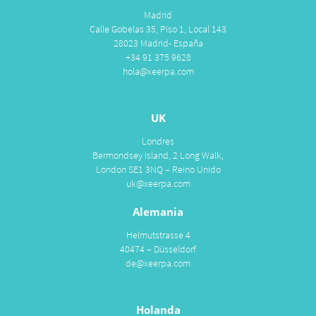
Madrid
Calle Gobelas 35, Piso 1, Local 143
28023 Madrid- España
+34 91 375 9628
hola@xeerpa.com
UK
Londres
Bermondsey Island, 2 Long Walk,
London SE1 3NQ – Reino Unido
uk@xeerpa.com
Alemania
Helmutstrasse 4
40474 – Düsseldorf
de@xeerpa.com
Holanda