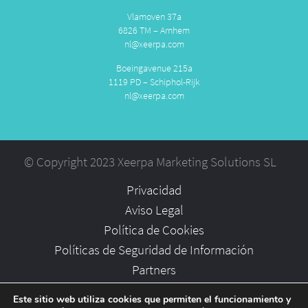
Vlamoven 37a
6826 TM – Arnhem
nl@xeerpa.com
Boeingavenue 215a
1119 PD – Schiphol-Rijk
nl@xeerpa.com
© Copyright 2023 Xeerpa Marketing Solutions SL
Privacidad
Aviso Legal
Política de Cookies
Políticas de Seguridad de Información
Partners
Empleo
Este sitio web utiliza cookies que permiten el funcionamiento y