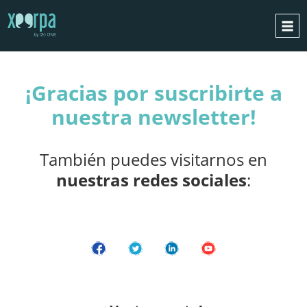
GRACIAS
INICIO
¡Gracias por suscribirte a
¿CÓMO FUNCIONA?
nuestra newsletter!
INTEGRACIONES
CASOS DE ÉXITO
También puedes visitarnos en
RGPD
nuestras redes sociales
:
BLOG
CONTACTO
PIDE UNA DEMO
ESPAÑOL
ENGLISH