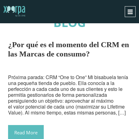
BLOG
INICIO
¿CÓMO FUNCIONA?
¿Por qué es el momento del CRM en
INTEGRACIONES
las Marcas de consumo?
CASOS DE ÉXITO
RGPD
Próxima parada: CRM “One to One” Mi bisabuela tenía
una pequeña tienda de pueblo. Ella conocía a la
BLOG
perfección a cada cada uno de sus clientes y esto le
CONTACTO
permitía gestionarlos de forma personalizada
persiguiendo un objetivo: aprovechar al máximo
PIDE UNA DEMO
el valor potencial de cada uno (maximizar su Lifetime
Value). Al mismo tiempo, estas mismas personas, […]
ESPAÑOL
ENGLISH
Read More