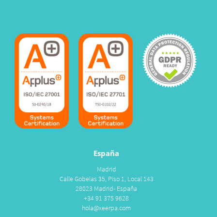
España
Madrid
Calle Gobelas 35, Piso 1, Local 143
28023 Madrid- España
+34 91 375 9628
hola@xeerpa.com