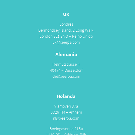
UK
Londres
Bermondsey Island, 2 Long Walk,
London SE1 3NQ – Reino Unido
uk@xeerpa.com
Alemania
Helmutstrasse 4
40474 – Düsseldorf
de@xeerpa.com
Holanda
Vlamoven 37a
6826 TM – Arnhem
nl@xeerpa.com
Boeingavenue 215a
1119 PD – Schiphol-Rijk